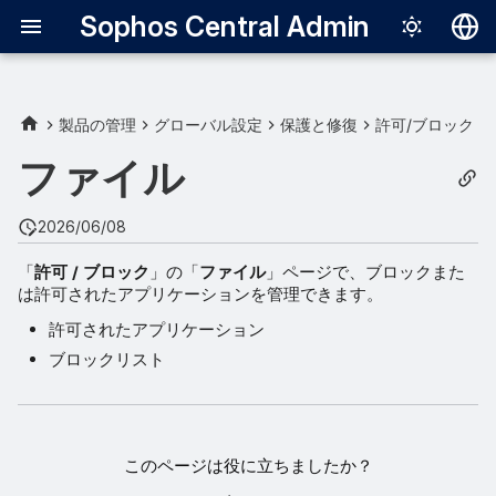
Sophos Central Admin
Deutsch
English
製品の管理
グローバル設定
保護と修復
許可/ブロック
Español
ファイル
Français
2026/06/08
Italiano
「
許可 / ブロック
」の「
ファイル
」ページで、ブロックまた
日本語
は許可されたアプリケーションを管理できます。
한국어
許可されたアプリケーション
Português (Br
ブロックリスト
中文（繁體）
このページは役に立ちましたか？