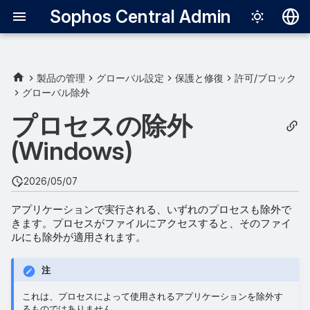
Sophos Central Admin
Deutsch
English
製品の管理
グローバル設定
保護と修復
許可/ブロック
グローバル除外
Español
プロセスの除外
Français
(Windows)
Italiano
日本語
2026/05/07
한국어
アプリケーションで実行される、いずれのプロセスも除外で
きます。プロセスがファイルにアクセスすると、そのファイ
Português (Br
ルにも除外が適用されます。
中文（繁體）
注
これは、プロセスによって使用されるアプリケーションを除外す
るものではありません。