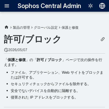
Sophos Central Admin
Deutsch
English
製品の管理
グローバル設定
保護と修復
Español
許可/ブロック
Français
2026/05/07
Italiano
「
保護と修復
」の「
許可 / ブロック
」ページで次の操作を行
日本語
えます。
한국어
ファイル、アプリケーション、Web サイトをブロックま
たは許可する。
Português (Br
セキュリティチェックからファイルを除外する。
中文（繁體）
安全でないデバイスを自動的に隔離する。
侵害された IP アドレスをブロックする。