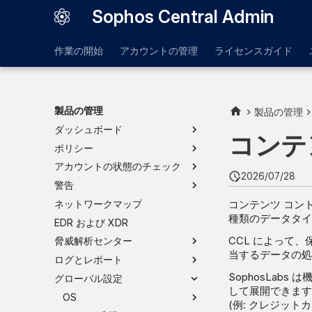
Sophos Central Admin
作業の開始
アカウントの管理
ライセンスガイド
製品の管理
製品の管理
ダッシュボード
コンテ
ポリシー
アカウントの状態のチェック
2026/07/28
警告
コンテンツ コント
ネットワークマップ
種類のデータタイ
EDR および XDR
CCL によって
脅威解析センター
当するデータの処
ログとレポート
SophosLa
グローバル設定
して展開できます。
OS
(例: クレジッ