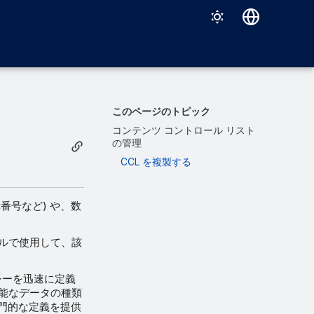
Deutsch
English
Español
このページのトピック
Français
コンテンツ コントロール リスト
の管理
Italiano
CCL を複製する
日本語
한국어
障番号など) や、数
Português (Brasil)
ールで使用して、該
中文（繁體）
シーを迅速に定義
別可能なデータの種類
専門的な定義を提供