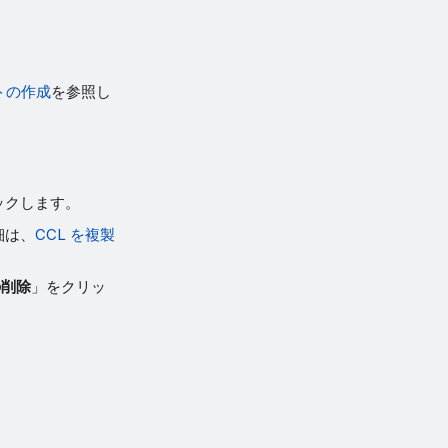
トの作成
を参照し
ックします。
細は、
CCL を複製
の削除
」をクリッ