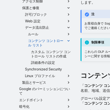
アクセス制御
します。
保護と修復
注
許可/ブロック
Web 設定
お客様自身で So
データ流出防止
でご連絡ください
ルール
コンテンツ コントロー
制限事項
ル リスト
カスタム コンテンツ コン
これらの DLP
トロール リストの作成
シーに関する情報
詳細条件の設定
Synchronized Security
コンテン
Linux プロファイル
製品とサービス
「
コンテンツ コ
Google のパーミッションについ
名前、地域、送信
て
グローバル設定
エンドポイント
「
コンテンツ コ
暗号化