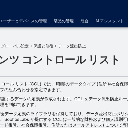
ユーザーとデバイスの管理
製品の管理
統合
AI アシスタント
グローバル設定
保護と修復
データ流出防止
ンツ コントロール リスト
ロール リスト (CCL) では、1種類のデータタイプ (住所や社会保
プの組み合わせを指定できます。
、保護するデータの定義が作成されます。CCL をデータ流出防止ル
理を制御できます。
bs は機密データ定義のライブラリを保持しており、データ流出防止ポリ
SophosLabs が提供する CCL は一般的な財務および個人識
トカード番号、社会保障番号、住所またはメールアドレス) について