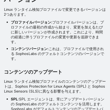
詳細
Linux ランタイム検知プロファイルで変更できるバージョンは
2つあります。
フィルタ
プロファイルバージョン
:プロファイルバージョンは、プ
ロファイルの最初の作成から始まり、変更を加えるたび
ルールの詳細
に新しいバージョンが作成されます。これにより、時間
の経過に伴うプロファイルの変更や更新を追跡できま
す。
許可/ブロックリスト
コンテンツバージョン
:これは、プロファイルで使用され
る SophosLabs のデフォルトコンテンツのバージョンで
エントリの追加
す。
コンテンツのアップデート
Linux ランタイム検知プロファイルのコンテンツのアップデー
トは、Sophos Protection for Linux Agents (SPL) と Sophos
Linux Sensors (SLS)に異なる影響を与えます。
SPL
:SPL エージェントは、常にアップデートバージョン
の SophosLabs のデフォルトコンテンツを活用します。
SophosLabs がデフォルトコンテンツのアップデートバ