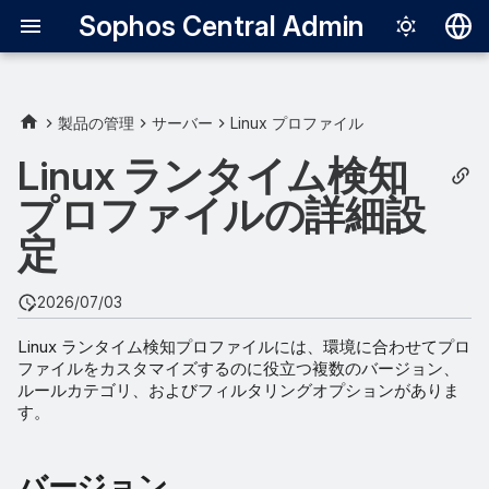
Sophos Central Admin
Deutsch
English
製品の管理
サーバー
Linux プロファイル
バージョン
Español
Linux ランタイム検知
Français
プロファイルの詳細設
コンテンツのアップデート
Italiano
定
ルールカテゴリ
日本語
2026/07/03
Detection Analytics
한국어
Linux ランタイム検知プロファイルには、環境に合わせてプロ
Português (Br
監査
ファイルをカスタマイズするのに役立つ複数のバージョン、
ルールカテゴリ、およびフィルタリングオプションがありま
中文（繁體）
す。
データ暗号化
Smart Policy
バージョン