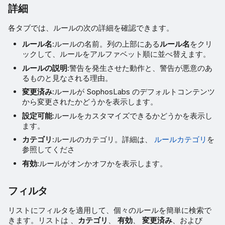
詳細
各タブでは、ルールの次の詳細を確認できます。
ルール名
:ルールの名前。列の上部にある
ルール名
をクリ
ックして、ルールをアルファベット順に並べ替えます。
ルールの説明
:警告を発生させた動作と、警告が悪意のあ
るものと見なされる理由。
変更済み
:ルールが SophosLabs のデフォルトコンテンツ
から変更されたかどうかを表示します。
設定可能
:ルールをカスタマイズできるかどうかを表示し
ます。
カテゴリ
:ルールのカテゴリ。詳細は、
ルールカテゴリ
を
参照してくださ
有効
:ルールがオンかオフかを表示します。
フィルタ
リストにフィルタを適用して、個々のルールを簡単に検索で
きます。リストは 、
カテゴリ
、
有効
、
変更済み
、および