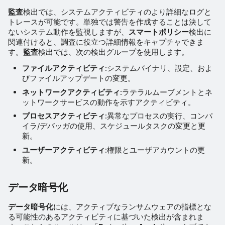
監査
検出では、システムアクティビティのより詳細なログと
トレースが可能です。単独では警告を作成することは決して
ないシステム動作を監視しますが、
スマートポリシー
検出に
関連付けると、調査に役立つ詳細情報をキャプチャできま
す。
監査
検出では、次の検出グループを使用します。
ファイルアクティビティ
:システムバイナリ、設定、およ
びファイルアップデートの変更。
ネットワークアクティビティ
:ラテラルムーブメントとネ
ットワークサービスの動作を示すアクティビティ。
プロセスアクティビティ
:異常なプロセスの実行、コンパ
イラ/デバッガの使用、スケジュールタスクの変更と更
新。
ユーザーアクティビティ
:権限とユーザアカウントの更
新。
データ暗号化
データ暗号化
には、アクティブなランサムウェアの指標とな
る可能性のあるアクティビティに基づいた検出が含まれま