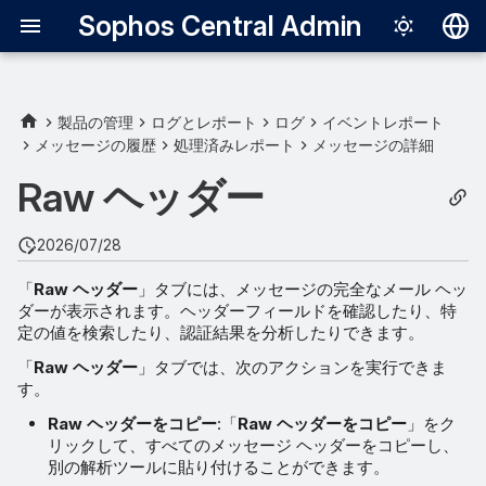
Sophos Central Admin
Deutsch
English
製品の管理
ログとレポート
ログ
イベントレポート
メッセージの履歴
処理済みレポート
メッセージの詳細
ヘッダーの詳細
Español
Raw ヘッダー
Français
AI 分析
Italiano
2026/07/28
日本語
「
Raw ヘッダー
」タブには、メッセージの完全なメール ヘッ
ダーが表示されます。ヘッダーフィールドを確認したり、特
한국어
定の値を検索したり、認証結果を分析したりできます。
Português (Br
「
Raw ヘッダー
」タブでは、次のアクションを実行できま
す。
中文（繁體）
Raw ヘッダーをコピー
:「
Raw ヘッダーをコピー
」をク
リックして、すべてのメッセージ ヘッダーをコピーし、
別の解析ツールに貼り付けることができます。