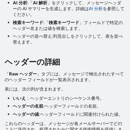
AI 分析
:「
AI 解析
」をクリックして、メッセージヘッダ
ーの AI サマリーを生成します。詳細は
AI 分析
を参照して
ください。
検索キーワード
:「
検索キーワード
」フィールドで特定の
ヘッダー名または値を検索します。
ヘッダーの並べ替え:列見出しをクリックして、表を並べ
替えます。
ヘッダーの詳細
「
Raw ヘッダー
」タブには、メッセージで検出されたすべて
のヘッダー フィールドが一覧表示されます。
表には、次の列が含まれます。
いいえ
：ヘッダーエントリのシーケンス番号。
ヘッダーの名前
:ヘッダーフィールドの名前。
ヘッダーの値
:ヘッダーフィールドに関連付けられた値。
これらのヘッダーは、メッセージが各メールサーバーでどの
ように送信され、処理されたかに関する技術情報を提供しま