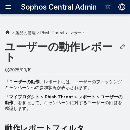
Sophos Central Admin
Deutsch
English
製品の管理
Phish Threat
レポート
動作レポートフィルタ
Español
ユーザーの動作レポー
Français
ト
レポート出力期間の指定
Italiano
レポートからキャンペーン
2025/09/19
日本語
を作成
「
ユーザーの動作
」レポートには、ユーザーのフィッシング
한국어
キャンペーンへの参加状況が表示されます。
エクスポート
Português (Br
「
マイプロダクト
>
Phish Threat
>
レポート
>
ユーザーの
動作
」を参照して、キャンペーンに対するユーザーの回答を
削除されたユーザー
中文（繁體）
確認します。
動作レポートフィルタ