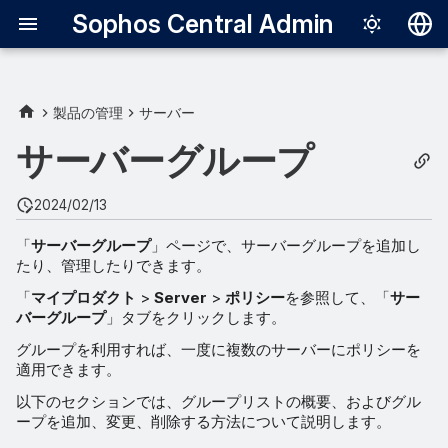
Sophos Central Admin
Deutsch
English
製品の管理
サーバー
Español
サーバーグループ
Français
2024/02/13
Italiano
「
サーバーグループ
」ページで、サーバーグループを追加し
日本語
たり、管理したりできます。
한국어
「
マイプロダクト
>
Server
>
ポリシー
を参照して、「
サー
バーグループ
」タブをクリックします。
Português (Br
グループを利用すれば、一度に複数のサーバーにポリシーを
中文（繁體）
適用できます。
以下のセクションでは、グループリストの概要、およびグル
ープを追加、変更、削除する方法について説明します。