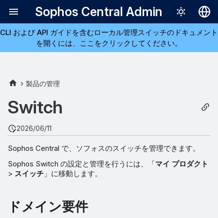
Sophos Central Admin
CLI および API ガイドを含むローカル管理スイッチのドキュメント
Deutsch
を開くには、ここをクリックしてください。
English
Español
製品の管理
Français
Switch
Italiano
日本語
2026/06/11
한국어
Sophos Central で、ソフォスのスイッチを管理できます。
Português (Br
Sophos Switch の設定と管理を行うには、「
マイ プロダクト
>
スイッチ
」に移動します。
中文（繁體）
ドメイン要件