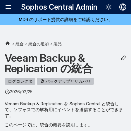
Sophos Central Admin
MDR のサポート提供の詳細をご確認ください。
Deutsch
English
Español
統合
統合の追加
製品
Français
Veeam Backup &
Italiano
Replication の統合
日本語
ログコレクタ
バックアップとリカバリ
한국어
2026/02/25
Português (Br
Veeam Backup & Replication を Sophos Central と統合し
中文（繁體）
て、ソフォスでの解析用にイベントを送信することができま
す。
このページでは、統合の概要を説明します。