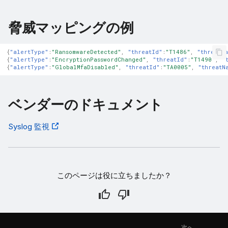
脅威マッピングの例
{
"alertType"
:
"RansomwareDetected"
,
"threatId"
:
"T1486"
,
"threatN
{
"alertType"
:
"EncryptionPasswordChanged"
,
"threatId"
:
"T1490"
,
"
{
"alertType"
:
"GlobalMfaDisabled"
,
"threatId"
:
"TA0005"
,
"threatN
ベンダーのドキュメント
Syslog 監視
このページは役に立ちましたか？
次へ