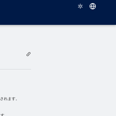
Deutsch
English
Español
Français
Italiano
日本語
한국어
Português (Brasil)
中文（繁體）
示されます。
ます。