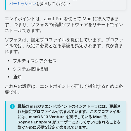
パーミッション
を参照してください。
スクリプトポリシーの作成と
設定
エンドポイントは、Jamf Pro を使って Mac に導入できま
す。つまり、ソフォスの保護ソフトウェアをリモートでイン
ソフォスのインストーラス
ストールできます。
クリプトの作成
ソフォスは、設定プロファイルを提供しています。プロファ
イルでは、設定に必要となる承認を指定されます。次が含ま
ポリシーの作成
れます。
フルディスクアクセス
エンドポイントがインストー
システム拡張機能
ルされていることを確認する
通知
これらの設定は、エンドポイントが正しく機能するために必
要です。
最新の macOS エンドポイントのインストーラには、更新さ
れた設定プロファイルが含まれています。このプロファイル
には、macOS 13 Ventura を実行している Mac で、
Sophos Endpoint がユーザーによってオフにされることを
防ぐために必要な設定が含まれています。