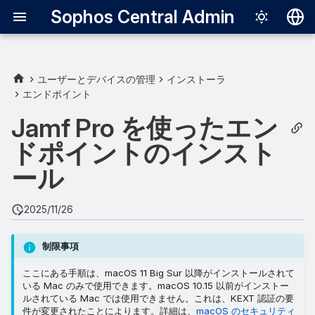
Sophos Central Admin
Deutsch
English
ユーザーとデバイスの管理
インストーラ
エンドポイント
macOS 構成プロファイルの
Español
ダウンロード
Jamf Pro を使ったエン
Français
ドポイントのインスト
インストーラのダウンロード
Italiano
ール
日本語
コンピュータグループの設定
한국어
2025/11/26
設定プロファイルの追加と割
Português (Br
り当て
制限事項
中文（繁體）
プロファイルの追加
ここにある手順は、macOS 11 Big Sur 以降がインストールされて
いる Mac のみで使用できます。macOS 10.15 以前がインストー
ルされている Mac では使用できません。これは、KEXT 認証の要
プロファイルの割り当て
件が変更されたことによります。詳細は、
macOS のセキュリティ