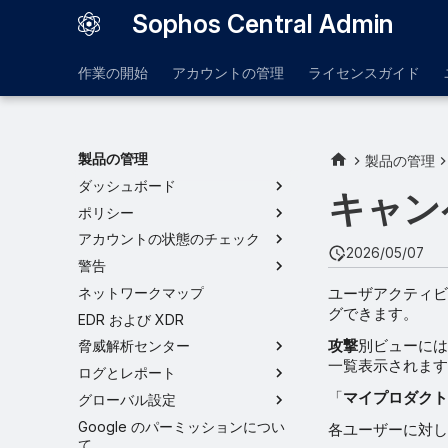
Sophos Central Admin
作業の開始
アカウントの管理
ライセンスガイド
製品の管理
製品の管理
ダッシュボード
キャン
ポリシー
アカウントの状態のチェック
2026/05/07
警告
ユーザアクティビ
ネットワークマップ
グできます。
EDR および XDR
攻撃
別ビューには
脅威解析センター
一覧表示されます
ログとレポート
「
マイプロダクト
グローバル設定
Google のパーミッションについ
各ユーザーに対し
て