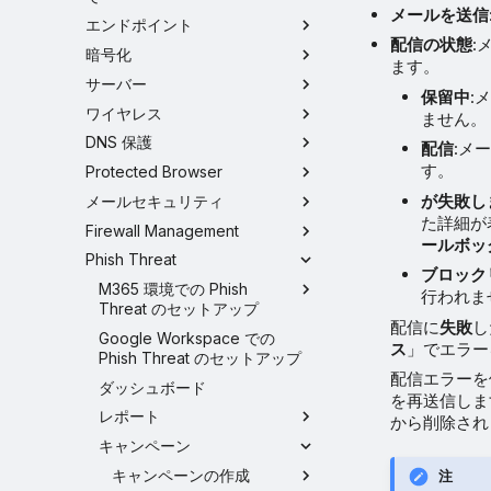
メールを送信
エンドポイント
配信の状態
:
暗号化
ます。
サーバー
保留中
:
ワイヤレス
ません。
DNS 保護
配信
:メ
す。
Protected Browser
が失敗し
メールセキュリティ
た詳細が
Firewall Management
ールボッ
Phish Threat
ブロック
M365 環境での Phish
行われま
Threat のセットアップ
配信に
失敗
し
Google Workspace での
ス
」でエラー
Phish Threat のセットアップ
配信エラーを
ダッシュボード
を再送信しま
レポート
から削除され
キャンペーン
キャンペーンの作成
注