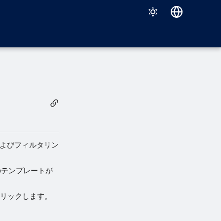
Deutsch
English
Español
Français
Italiano
日本語
한국어
よびフィルタリン
Português (Brasil)
のテンプレートが
中文（繁體）
クリックします。