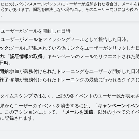
したためにバウンスメールボックスにユーザーが追加された場合は、メールを
る必要があります。問題を解決しない場合には、そのユーザー向けには今後の
ん。
:ユーザーがメールを開封した日時。
:ユーザーがメールをフィッシングメールとして報告した日時。
ック
:メールに記載されている偽リンクをユーザーがクリックした
力
:「
認証情報の取得
」キャンペーンのメールでリクエストされた
日時。
開始
:参加が義務付けられたトレーニングをユーザーが開始した日
終了
:参加が義務付けられたトレーニングの最後に行われるクイズ
タイムスタンプではなく、上記の各イベントのユーザー数が表示
果からユーザーのイベントを消去するには、「
キャンペーンイベ
。このアクションによって、「
メールを送信
」以外のすべてのイ
に記録されます。