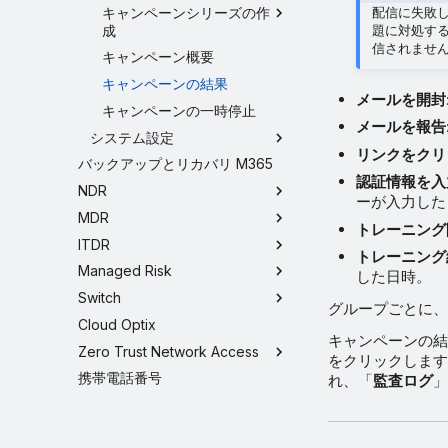
キャンペーンシリーズの作
配信に失敗
成
題に対処す
信されませ
キャンペーン概要
キャンペーンの結果
メールを開封
キャンペーンの一時停止
メールを報告
システム設定
リンクをクリ
バックアップとリカバリ M365
認証情報を入
NDR
ーが入力した
MDR
トレーニング
ITDR
トレーニング
Managed Risk
した日時。
Switch
グループごとに、
Cloud Optix
キャンペーンの結
Zero Trust Network Access
をクリックします
携帯電話番号
れ、「
監査ログ
」