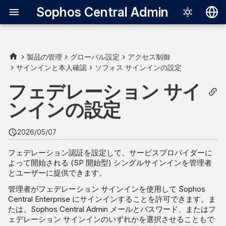
Sophos Central Admin
Deutsch
English
製品の管理
グローバル設定
アクセス制御
サインインと本人確認
ソフォス サインインの設定
Español
フェデレーション サイ
Français
ンインの設定
Italiano
日本語
2026/05/07
한국어
フェデレーション認証を設定して、サービスプロバイダーに
よって開始される (SP 開始型) シングルサインインを管理者
Português (Br
とユーザーに提供できます。
中文（繁體）
管理者がフェデレーション サインインを使用して Sophos
Central Enterprise にサインインすることを許可できます。ま
たは、Sophos Central Admin メールとパスワード、またはフ
ェデレーション サインインのいずれかを選択させることもで