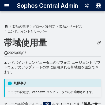
Sophos Central Admin
Deutsch
English
製品の管理
グローバル設定
製品とサービス
エンドポイントとサーバー
Español
帯域使用量
Français
Italiano
2026/05/07
日本語
エンドポイントコンピュータ上のソフォス エージェント ソフ
トウェアのアップデートの際に使用される帯域幅を設定でき
한국어
ます。
Português (Br
制限事項
中文（繁體）
ここでの設定は、Windows コンピュータのみに適用されます。
グローバル設定アイコン
をクリックします「
製品とサー