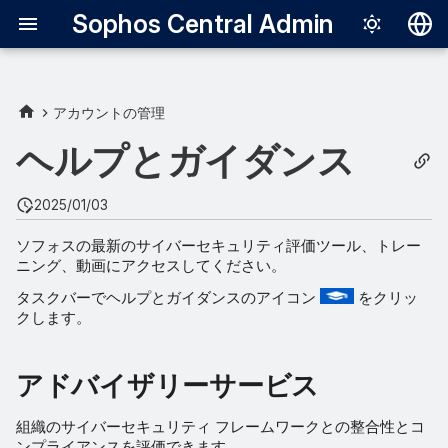
Sophos Central Admin
Deutsch
English
アカウントの管理
アドバイザリーサービス
Español
ヘルプとガイダンス
Français
Sophos Academy
2025/01/03
Italiano
Sophos Learning チャンネル
ソフォスの最新のサイバーセキュリティ評価ツール、トレー
日本語
ニング、動画にアクセスしてください。
한국어
タスクバーでヘルプとガイダンスのアイコン
をクリッ
クします。
Português (Br
中文（繁體）
アドバイザリーサービス
組織のサイバーセキュリティ フレームワークとの整合性とコ
ンプライアンスを評価できます。