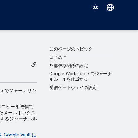
Deutsch
English
Español
このページのトピック
Français
はじめに
外部依存関係の設定
Italiano
Google Workspace でジャーナ
日本語
ルルールを作成する
受信ゲートウェイの設定
한국어
ogle でジャーナリン
Português (Brasil)
ルのコピーを送信で
中文（繁體）
れたメールボックス
送信するジャーナルル
ogle Vault に