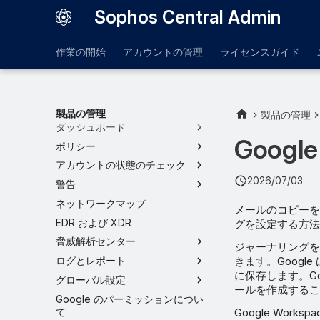
Sophos Central Admin
作業の開始
アカウントの管理
ライセンスガイド
製品の管理
製品の管理
ダッシュボード
Goog
ポリシー
アカウントの状態のチェック
2026/07/03
警告
ネットワークマップ
メールのコピーを Sop
EDR および XDR
グを設定する方法
脅威解析センター
ジャーナリングを使
きます。Goog
ログとレポート
に保存します。Go
グローバル設定
ールを作成するこ
Google のパーミッションについ
て
Google Wor