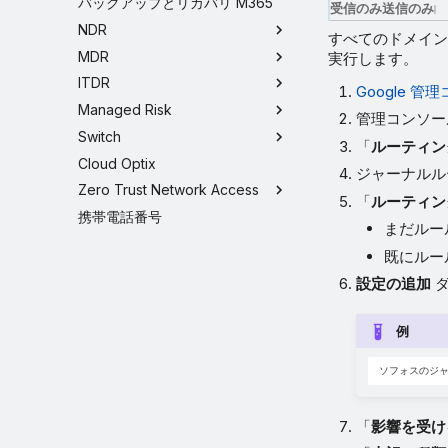
バックアップとリカバリ M365
受信のみ
送信のみ
NDR
すべてのドメイン
MDR
実行します。
ITDR
Google 管
Managed Risk
管理コンソー
Switch
「
ルーティン
Cloud Optix
ジャーナルル
Zero Trust Network Access
「
ルーティン
携帯電話番号
まだルー
既にルー
設定の追加
ダ
例
「
影響を受け