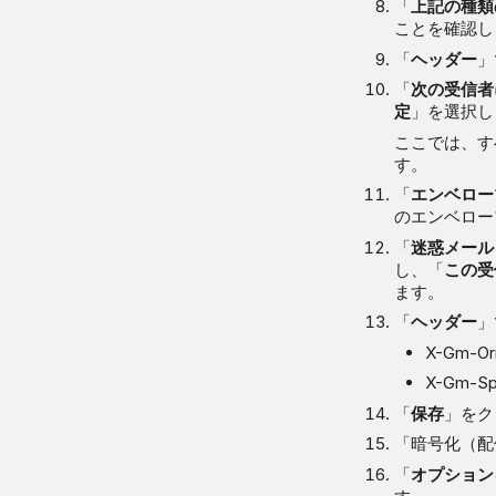
「
上記の種類
ことを確認し
「
ヘッダー
」
「
次の受信者
定
」を選択し
ここでは、す
す。
「
エンベロー
のエンベロー
「
迷惑メール
し、「
この受
ます。
「
ヘッダー
」
X-Gm-O
X-Gm-
「
保存
」をク
「暗号化（配
「
オプション