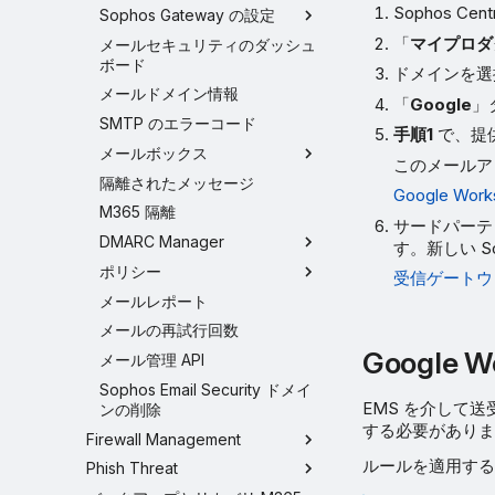
Sophos C
Sophos Gateway の設定
「
マイプロダ
メールセキュリティのダッシュ
ボード
ドメインを選
メールドメイン情報
「
Google
」
SMTP のエラーコード
手順1
で、提
メールボックス
このメールア
隔離されたメッセージ
Google W
M365 隔離
サードパーテ
DMARC Manager
す。新しい S
ポリシー
受信ゲートウ
メールレポート
メールの再試行回数
Google
メール管理 API
Sophos Email Security ドメイ
EMS を介して送
ンの削除
する必要がありま
Firewall Management
ルールを適用する
Phish Threat