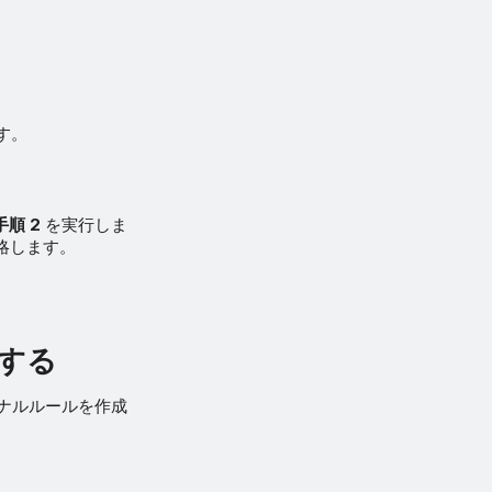
す。
手順 2
を実行しま
省略します。
成する
ャーナルルールを作成