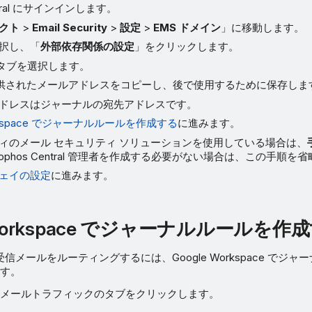
entral にサインインします。
クト
>
Email Security
>
設定
>
EMS ドメイン
」に移動します。
択し、「
外部依存関係の設定
」をクリックします。
タブを選択します。
供されたメールアドレスをコピーし、後で使用するために保存しま
ドレスはジャーナルの宛先アドレスです。
orkspace でジャーナルルールを作成する
に進みます。
ィのメール セキュリティ ソリューションを使用している場合は、
ophos Central 管理者を作成する必要がない場合は、この手順を
ェイの設定
に進みます。
 Workspace でジャーナルルールを作
受信メールをルーティングするには、Google Workspace でジ
す。
メールトラフィックのタブをクリックします。