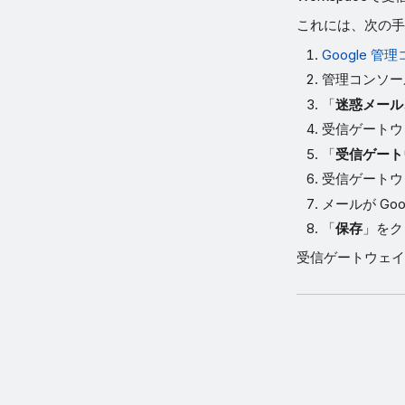
これには、次の手
Google 管
管理コンソー
「
迷惑メール
受信ゲートウ
「
受信ゲート
受信ゲートウ
メールが Go
「
保存
」をク
受信ゲートウェイ