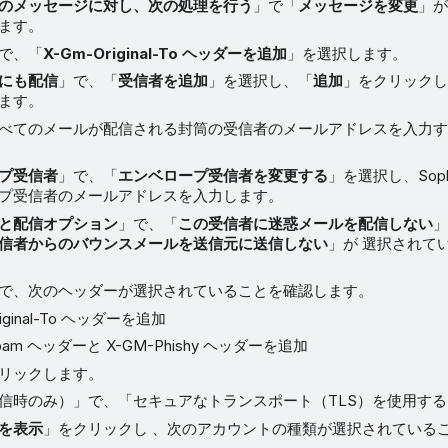
のメッセージに対し、次の処理を行う
」で「
メッセージを変更
」
ます。
で、「
X-Gm-Original-To ヘッダーを追加
」を選択します。
にも配信
」で、「
受信者を追加
」を選択し、「
追加
」をクリック
ます。
べてのメールが配信される封筒の受信者のメールアドレスを入力
プ受信者
」で、「
エンベロープ受信者を変更する
」を選択し、Sopho
プ受信者のメールアドレスを入力します。
と配信オプション
」で、「
この受信者に迷惑メールを配信しない
信者からのバウンスメールを送信元に送信しない
」が 選択されて
で、次のヘッダーが選択されていることを確認します。
riginal-To ヘッダーを追加
Spam ヘッダーと X-GM-Phishy ヘッダーを追加
リックします。
信時のみ）」で、「セキュアなトランスポート（TLS）を使用す
を表示
」をクリックし 、次のアカウントの種類が選択されている