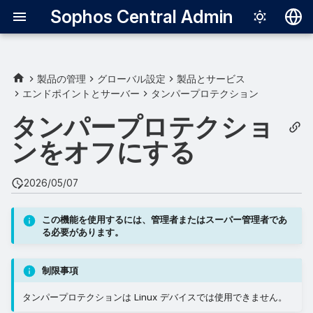
Sophos Central Admin
Deutsch
English
製品の管理
グローバル設定
製品とサービス
エンドポイントとサーバー
タンパープロテクション
すべてのエンドポイントまた
Español
はサーバーに対して
タンパープロテクショ
Français
ンをオフにする
特定のエンドポイントまたは
Italiano
サーバーに対して
日本語
2026/05/07
Windows デバイス上の
한국어
Sophos Endpoint Agent の場
この機能を使用するには、管理者またはスーパー管理者であ
Português (Br
合
る必要があります。
中文（繁體）
macOS デバイス上の
制限事項
Sophos Endpoint Agent の場
合
タンパープロテクションは Linux デバイスでは使用できません。