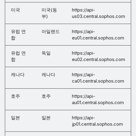
미국
미국(동
https://api-
부)
us03.central.sophos.com
유럽 연
아일랜드
https://api-
합
eu01.central.sophos.com
유럽 연
독일
https://api-
합
eu02.central.sophos.com
캐나다
캐나다
https://api-
ca01.central.sophos.com
호주
호주
https://api-
au01.central.sophos.com
일본
일본
https://api-
jp01.central.sophos.com