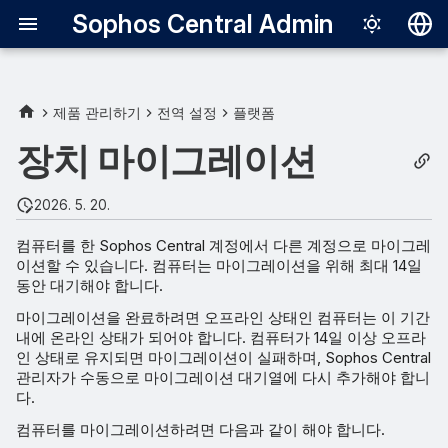
Sophos Central Admin
Deutsch
English
제품 관리하기
전역 설정
플랫폼
요구 사항
Español
장치 마이그레이션
Français
장치 마이그레이션을 활성화
2026. 5. 20.
합니다
Italiano
컴퓨터를 한 Sophos Central 계정에서 다른 계정으로 마이그레
日本語
Endpoint API를 사용하여 컴
이션할 수 있습니다. 컴퓨터는 마이그레이션을 위해 최대 14일
퓨터를 마이그레이션합니다.
동안 대기해야 합니다.
한국어
마이그레이션을 완료하려면 오프라인 상태인 컴퓨터는 이 기간
Português (Br
마이그레이션 결과를 검토하
내에 온라인 상태가 되어야 합니다. 컴퓨터가 14일 이상 오프라
세요
인 상태로 유지되면 마이그레이션이 실패하며, Sophos Central
中文（繁體）
관리자가 수동으로 마이그레이션 대기열에 다시 추가해야 합니
다.
컴퓨터를 마이그레이션하려면 다음과 같이 해야 합니다.