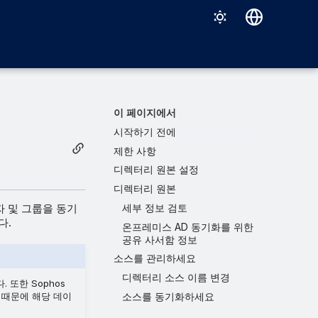
Deutsch
English
Español
이 페이지에서
Français
시작하기 전에
제한 사항
Italiano
디렉터리 원본 설정
日本語
디렉터리 원본
한국어
 사용자 및 그룹을 동기
세부 정보 검토
다.
온프레미스 AD 동기화를 위한
Português (Brasil)
공유 사서함 정보
中文（繁體）
소스를 관리하세요
디렉터리 소스 이름 변경
 또한 Sophos
소스를 동기화하세요
 때문에 해당 데이