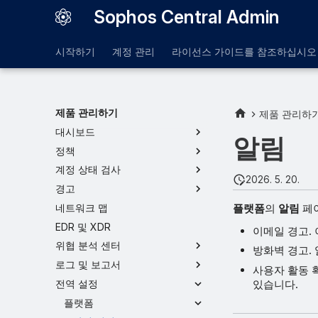
Sophos Central Admin
시작하기
계정 관리
라이선스 가이드를 참조하십시오
제품 관리하기
제품 관리하
대시보드
알림
정책
계정 상태 검사
2026. 5. 20.
경고
플랫폼
의
알림
페이
네트워크 맵
EDR 및 XDR
이메일 경고.
위협 분석 센터
방화벽 경고.
로그 및 보고서
사용자 활동 
있습니다.
전역 설정
플랫폼