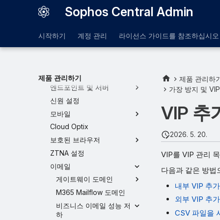
플랫폼
Sophos Central Admin
액세스 제어
보호 및 수정
시작하기
계정 관리
라이선스 가이드를 참조하십시오
제품 및 서비스
MDR 설정
Managed Risk - 설정
제품 관리하기
제품 관리하
엔드포인트 및 서버
가장 방지 및 VI
신원 설정
VIP 추
모바일
Cloud Optix
2026. 5. 20.
보호된 브라우저
ZTNA 설정
VIP를 VIP 관리
이메일
다음과 같은 방법으
게이트웨이 도메인
내부 VIP 추
M365 Mailflow 도메인
외부 VIP 추
비즈니스 이메일 성능 저
CSV 파일을 
하