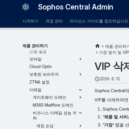
액세스 제어
Sophos Central Admin
보호 및 수정
제품 및 서비스
시작하기
계정 관리
라이선스 가이드를 참조하십시오
MDR 설정
Managed Risk - 설정
엔드포인트 및 서버
제품 관리하기
제품 관리하
신원 설정
가장 방지 및 VI
모바일
VIP 삭
Cloud Optix
보호된 브라우저
2026. 6. 12.
ZTNA 설정
이메일
Sophos Centr
게이트웨이 도메인
VIP를 삭제하려면
M365 Mailflow 도메인
Sophos Ce
비즈니스 이메일 성능 저
‘제품 및 서비
하
‘가장’
탭을 
계정 손상