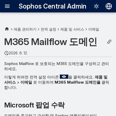
Sophos Central Admin
Deutsch
English
제품 관리하기
전역 설정
제품 및 서비스
이메일
Microsoft 팝업 수락
Español
M365 Mailflow 도메인
Français
도메인 추가 및 구성
2026. 6. 12.
Italiano
Sophos Gateway 연결 삭제
Sophos Mailflow 로 보호되는 M365 도메인을 구성하고 관리
日本語
하세요.
도메인 관리
한국어
이렇게 하려면 전역 설정 아이콘
을 클릭하세요.
제품 및
서비스
>
이메일
로 이동하여
M365 Mailflow 도메인을
클릭
Português (Br
합니다.
中文（繁體）
Microsoft 팝업 수락
도메인을 추가하고 구성할 때 Sophos 애플리케이션이