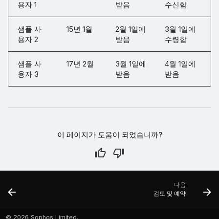
용자 1
받음
수신함
샘플 사
15년 1월
2월 1일에
3월 1일에
용자 2
받음
수령함
샘플 사
17년 2월
3월 1일에
4월 1일에
용자 3
받음
받음
이 페이지가 도움이 되었습니까?
다음
검토 및 예약
©
2026 Sophos Limited.