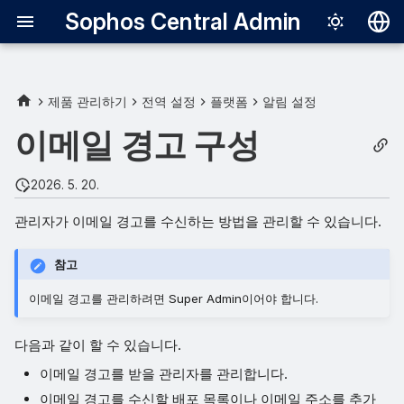
Sophos Central Admin
Deutsch
English
제품 관리하기
전역 설정
플랫폼
알림 설정
관리자
Español
이메일 경고 구성
Français
배포 목록
2026. 5. 20.
Italiano
빈도
관리자가 이메일 경고를 수신하는 방법을 관리할 수 있습니다.
日本語
사용자 지정 규칙
한국어
참고
Português (Br
규칙 비활성화
이메일 경고를 관리하려면 Super Admin이어야 합니다.
中文（繁體）
예외
다음과 같이 할 수 있습니다.
이메일 경고를 받을 관리자를 관리합니다.
이메일 경고를 수신할 배포 목록이나 이메일 주소를 추가