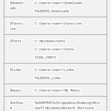
$downlo
C:\Users\<user>\Downloads
ads
FOLDERID_Downloads
$favori
C:\Users\<user>\Favorites
tes
$fonts
C:\Windows\Fonts
C:\Users\<user>\Fonts
CSIDL_FONTS
$links
C:\Users\<user>\Links
FOLDERID_Links
$music
C:\Users\<user>\My Music
$nethoo
%USERPROFILE%\Appdata\Roaming\Micr
d
osoft\Windows\Network Shortcuts