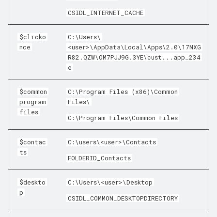
CSIDL_INTERNET_CACHE
$clicko
C:\Users\
nce
<user>\AppData\Local\Apps\2.0\17NXG
R82.QZW\OM7PJJ9G.3YE\cust...app_234
e
$common
C:\Program Files (x86)\Common
program
Files\
files
C:\Program Files\Common Files
$contac
C:\users\<user>\Contacts
ts
FOLDERID_Contacts
$deskto
C:\Users\<user>\Desktop
p
CSIDL_COMMON_DESKTOPDIRECTORY