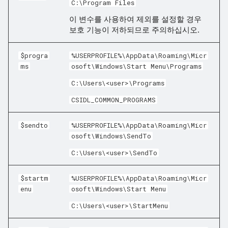
C:\Program Files
이 변수를 사용하여 제외를 설정할 경우
보호 기능이 저하되므로 주의하십시오.
$progra
%USERPROFILE%\AppData\Roaming\Micr
ms
osoft\Windows\Start Menu\Programs
C:\Users\<user>\Programs
CSIDL_COMMON_PROGRAMS
$sendto
%USERPROFILE%\AppData\Roaming\Micr
osoft\Windows\SendTo
C:\Users\<user>\SendTo
$startm
%USERPROFILE%\AppData\Roaming\Micr
enu
osoft\Windows\Start Menu
C:\Users\<user>\StartMenu