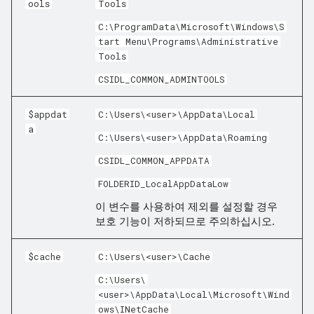
ools
Tools
C:\ProgramData\Microsoft\Windows\S
tart Menu\Programs\Administrative
Tools
CSIDL_COMMON_ADMINTOOLS
$appdat
C:\Users\<user>\AppData\Local
a
C:\Users\<user>\AppData\Roaming
CSIDL_COMMON_APPDATA
FOLDERID_LocalAppDataLow
이 변수를 사용하여 제외를 설정할 경우
보호 기능이 저하되므로 주의하십시오.
$cache
C:\Users\<user>\Cache
C:\Users\
<user>\AppData\Local\Microsoft\Wind
ows\INetCache