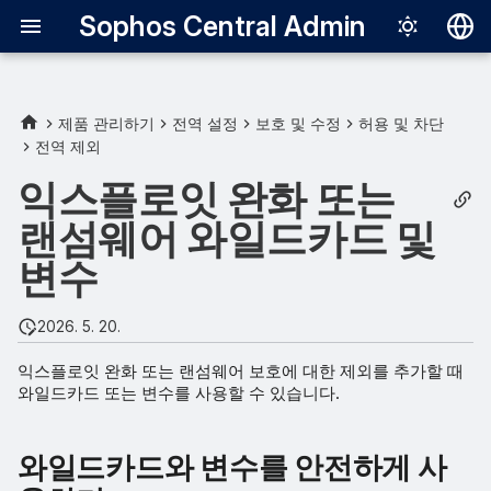
Sophos Central Admin
Deutsch
English
제품 관리하기
전역 설정
보호 및 수정
허용 및 차단
전역 제외
와일드카드와 변수를 안전하
Español
게 사용하기
익스플로잇 완화 또는
Français
랜섬웨어 와일드카드 및
와일드카드
Italiano
변수
日本語
변수
한국어
2026. 5. 20.
Português (Br
익스플로잇 완화 또는 랜섬웨어 보호에 대한 제외를 추가할 때
와일드카드 또는 변수를 사용할 수 있습니다.
中文（繁體）
와일드카드와 변수를 안전하게 사