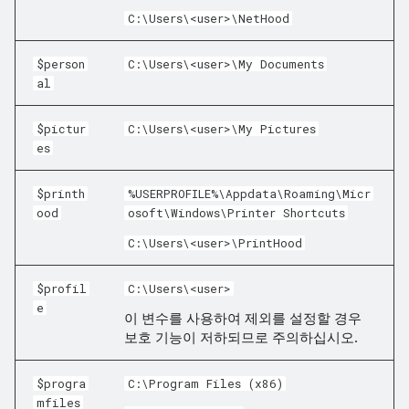
C:\Users\<user>\NetHood
$person
C:\Users\<user>\My Documents
al
$pictur
C:\Users\<user>\My Pictures
es
$printh
%USERPROFILE%\Appdata\Roaming\Micr
ood
osoft\Windows\Printer Shortcuts
C:\Users\<user>\PrintHood
$profil
C:\Users\<user>
e
이 변수를 사용하여 제외를 설정할 경우
보호 기능이 저하되므로 주의하십시오.
$progra
C:\Program Files (x86)
mfiles