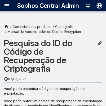
Sophos Central Admin
Deutsch
English
Gerenciar seus produtos
Criptografia
Manual do Administrador do Device Encryption
Acessar códigos de
Español
recuperação (computadores
Pesquisa do ID do
Français
Windows)
Código de
Italiano
Acessar código de
Recuperação de
日本語
recuperação (Macs)
Criptografia
한국어
Português (Br
07/05/2026
中文（繁體）
Você pode encontrar códigos de recuperação de
encriptação.
Você pode obter um código de recuperação de encriptação
de dispositivo inserindo um identificador de recuperação ou