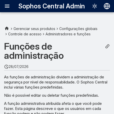
Sophos Central Admin
Deutsch
English
Gerenciar seus produtos
Configurações globais
Controle de acesso
Administradores e funções
Español
Funções de
Français
administração
Italiano
日本語
28/07/2026
한국어
As funções de administração dividem a administração de
segurança por nível de responsabilidade. O Sophos Central
Português (Br
inclui várias funções predefinidas.
中文（繁體）
Não é possível editar ou deletar funções predefinidas.
A função administrativa atribuída afeta o que você pode
fazer. Esta página descreve o que os usuários em cada
função podem e não podem fazer.