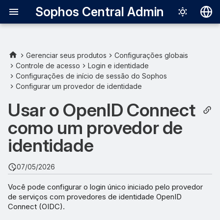
Sophos Central Admin
Deutsch
English
Gerenciar seus produtos
Configurações globais
Controle de acesso
Login e identidade
Requisitos
Español
Configurações de início de sessão do Sophos
Configurar um provedor de identidade
Français
Solicitações de
autenticação
Usar o OpenID Connect
Italiano
como um provedor de
日本語
Configurar o Okta como um
provedor de identidade
identidade
한국어
Português (Br
Configurar a integração de
07/05/2026
um aplicativo para o
中文（繁體）
Sophos Central
Você pode configurar o login único iniciado pelo provedor
de serviços com provedores de identidade OpenID
Connect (OIDC).
Obter as informações