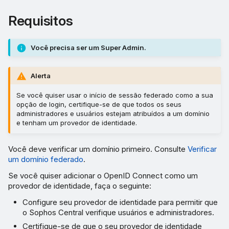
necessárias para adicionar
o Okta como seu provedor
Requisitos
de identidade
Você precisa ser um Super Admin.
Usar o Google Workspace
como um provedor de
identidade
Alerta
Se você quiser usar o início de sessão federado como a sua
opção de login, certifique-se de que todos os seus
administradores e usuários estejam atribuídos a um domínio
e tenham um provedor de identidade.
Você deve verificar um domínio primeiro. Consulte
Verificar
um domínio federado
.
Se você quiser adicionar o OpenID Connect como um
provedor de identidade, faça o seguinte:
Configure seu provedor de identidade para permitir que
o Sophos Central verifique usuários e administradores.
Certifique-se de que o seu provedor de identidade