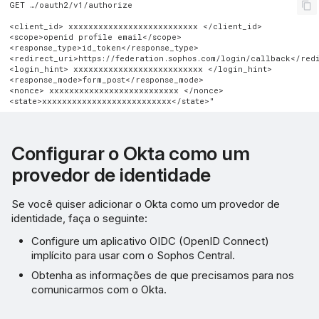
GET …/oauth2/v1/authorize

<client_id> xxxxxxxxxxxxxxxxxxxxxxxxxx </client_id>

<scope>openid profile email</scope>

<response_type>id_token</response_type>

<redirect_uri>https://federation.sophos.com/login/callback</redi
<login_hint> xxxxxxxxxxxxxxxxxxxxxxxxxx </login_hint>

<response_mode>form_post</response_mode>

<nonce> xxxxxxxxxxxxxxxxxxxxxxxxxx </nonce>

Configurar o Okta como um
provedor de identidade
Se você quiser adicionar o Okta como um provedor de
identidade, faça o seguinte:
Configure um aplicativo OIDC (OpenID Connect)
implícito para usar com o Sophos Central.
Obtenha as informações de que precisamos para nos
comunicarmos com o Okta.