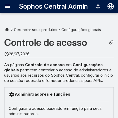
Sophos Central Admin
Deutsch
English
Gerenciar seus produtos
Configurações globais
Español
Controle de acesso
Français
28/07/2026
Italiano
As páginas
Controle de acesso
em
Configurações
日本語
globais
permitem controlar o acesso de administradores e
usuários aos recursos do Sophos Central, configurar o início
한국어
de sessão federado e fornecer credenciais para APIs.
Português (Br
Administradores e funções
中文（繁體）
Configurar o acesso baseado em função para seus
administradores.