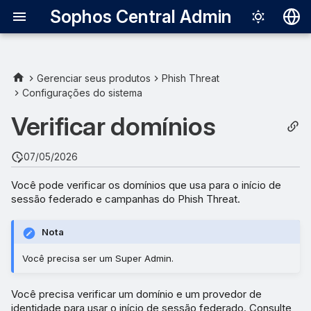
Sophos Central Admin
Deutsch
English
Gerenciar seus produtos
Phish Threat
Configurações do sistema
Español
Verificar domínios
Français
Italiano
07/05/2026
日本語
Você pode verificar os domínios que usa para o início de
sessão federado e campanhas do Phish Threat.
한국어
Português (Br
Nota
中文（繁體）
Você precisa ser um Super Admin.
Você precisa verificar um domínio e um provedor de
identidade para usar o início de sessão federado. Consulte