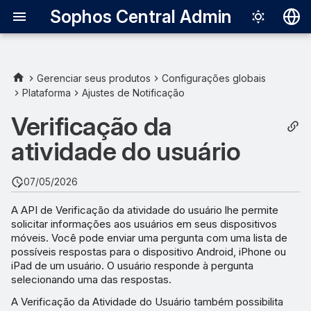
Sophos Central Admin
Deutsch
English
Gerenciar seus produtos
Configurações globais
Plataforma
Ajustes de Notificação
Status de Verificação da
Español
atividade do usuário
Verificação da
Français
atividade do usuário
Italiano
日本語
07/05/2026
한국어
A API de Verificação da atividade do usuário lhe permite
solicitar informações aos usuários em seus dispositivos
Português (Br
móveis. Você pode enviar uma pergunta com uma lista de
中文（繁體）
possíveis respostas para o dispositivo Android, iPhone ou
iPad de um usuário. O usuário responde à pergunta
selecionando uma das respostas.
A Verificação da Atividade do Usuário também possibilita