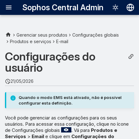
Sophos Central Admin
Deutsch
English
Gerenciar seus produtos
Configurações globais
Produtos e serviços
E-mail
Formato do resumo de
Español
quarentena
Configurações do
Français
usuário
Caixa de Entrada de
Italiano
Emergência
日本語
21/05/2026
Liberar/Deletar
한국어
Quando o modo EMS está ativado, não é possível
Português (Br
Lista de
configurar esta definição.
permissão/bloqueio
中文（繁體）
Você pode gerenciar as configurações para os seus
usuários. Para acessar essa configuração, clique no ícone
Permitir a liberação de e-
de Configurações globais
. Vá para
Produtos e
mails da quarentena do
Serviços
>
Email
e clique em
Configurações do