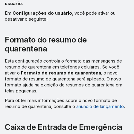
M365
usuário
.
Em
Configurações do usuário
, você pode ativar ou
Prevenção de falsificação
desativar o seguinte:
de endereço permitido
Formato do resumo de
Verificação SPF de
endereço não alinhado
quarentena
Verificação SPF do
Esta configuração controla o formato das mensagens de
domínio do envelope
resumo de quarentena em telefones celulares. Se você
ativar o
Formato de resumo de quarentena
, o novo
formato de resumo de quarentena será aplicado. O novo
Cópia da mensagem relatada
formato ajuda na exibição de resumos de quarentena em
telas pequenas.
Para obter mais informações sobre o novo formato de
resumo de quarentena, consulte o
anúncio de lançamento
.
Caixa de Entrada de Emergência