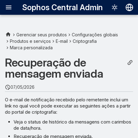
Sophos Central Admin
Deutsch
English
Gerenciar seus produtos
Configurações globais
Produtos e serviços
E-mail
Criptografia
Español
Marca personalizada
Français
Recuperação de
Italiano
mensagem enviada
日本語
07/05/2026
한국어
O e-mail de notificação recebido pelo remetente inclui um
Português (Br
link no qual você pode executar as seguintes ações a partir
中文（繁體）
do portal de criptografia:
Veja o status de histórico da mensagens com carimbos
de data/hora.
Recuperação de mensagem enviada.