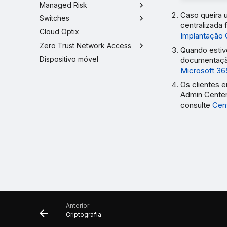
Managed Risk
Caso queira u
Switches
centralizada
Cloud Optix
Implantação 
Zero Trust Network Access
Quando estive
Dispositivo móvel
documentaçã
Microsoft 36
Os clientes 
Admin Center
consulte
Cen
Anterior
Criptografia