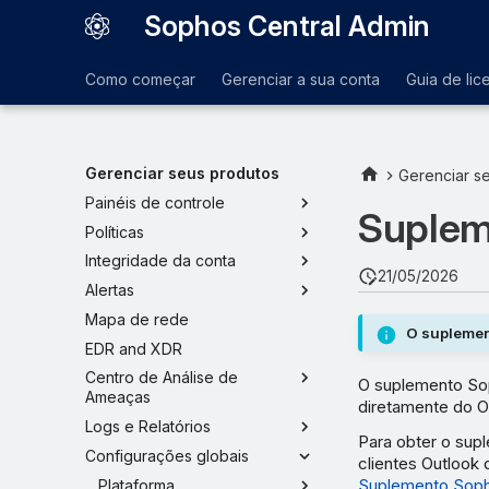
Sophos Central Admin
Como começar
Gerenciar a sua conta
Guia de lic
Gerenciar seus produtos
Gerenciar s
Painéis de controle
Supleme
Políticas
Integridade da conta
21/05/2026
Alertas
Mapa de rede
O suplemen
EDR and XDR
Centro de Análise de
O suplemento Sop
Ameaças
diretamente do O
Logs e Relatórios
Para obter o sup
Configurações globais
clientes Outlook 
Suplemento Soph
Plataforma