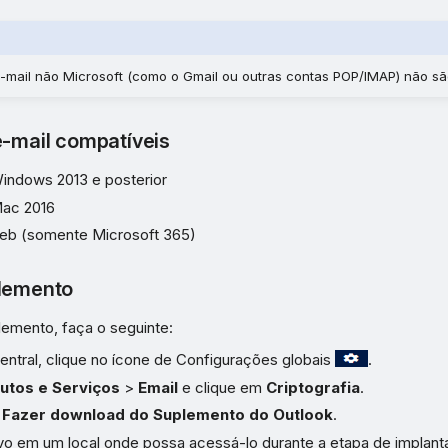
-mail não Microsoft (como o Gmail ou outras contas POP/IMAP) não sã
e-mail compatíveis
Windows 2013 e posterior
Mac 2016
eb (somente Microsoft 365)
plemento
lemento, faça o seguinte:
ntral, clique no ícone de Configurações globais
.
utos e Serviços
>
Email
e clique em
Criptografia
.
k
Fazer download do Suplemento do Outlook
.
ivo em um local onde possa acessá-lo durante a etapa de implant