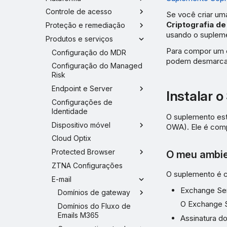
Controle de acesso
Se você criar um
Criptografia de
Proteção e remediação
usando o supleme
Produtos e serviços
Para compor um e
Configuração do MDR
podem desmarcar
Configuração do Managed
Risk
Endpoint e Server
Instalar 
Configurações de
Identidade
O suplemento est
Dispositivo móvel
OWA). Ele é comp
Cloud Optix
Protected Browser
O meu ambie
ZTNA Configurações
O suplemento é c
E-mail
Exchange Ser
Domínios de gateway
O Exchange S
Domínios do Fluxo de
Emails M365
Assinatura d