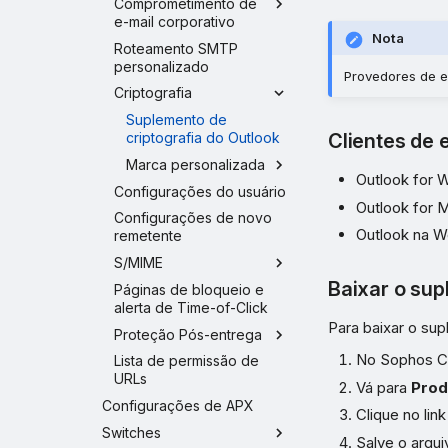
Comprometimento de
e-mail corporativo
Nota
Roteamento SMTP
personalizado
Provedores de e
Criptografia
Suplemento de
criptografia do Outlook
Clientes de 
Marca personalizada
Outlook for 
Configurações do usuário
Outlook for 
Configurações de novo
Outlook na W
remetente
S/MIME
Baixar o su
Páginas de bloqueio e
alerta de Time-of-Click
Para baixar o sup
Proteção Pós-entrega
No Sophos Ce
Lista de permissão de
URLs
Vá para
Prod
Configurações de APX
Clique no lin
Switches
Salve o arqu