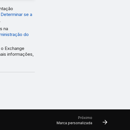
antação
e
Determinar se a
.
es na
ministração do
r o Exchange
mais informações,
Próximo
Marca personalizada