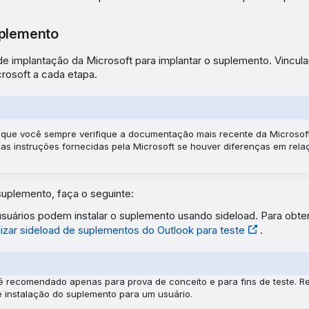
uplemento
e implantação da Microsoft para implantar o suplemento. Vincul
rosoft a cada etapa.
ue você sempre verifique a documentação mais recente da Microsoft
 as instruções fornecidas pela Microsoft se houver diferenças em rel
suplemento, faça o seguinte:
usuários podem instalar o suplemento usando sideload. Para obter
izar sideload de suplementos do Outlook para teste
.
é recomendado apenas para prova de conceito e para fins de teste. R
 instalação do suplemento para um usuário.