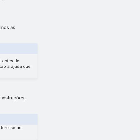
amos as
 antes de
ação à ajuda que
 instruções,
efere-se ao