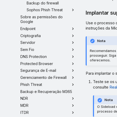
Backup do firewall
Sophos Phish Threat
Implantar s
Sobre as permissões do
Google
Use o processo d
instruções da Mic
Endpoint
Criptografia
Nota
Servidor
Sem Fio
Recomendamos q
prosseguir. Siga
DNS Protection
oferecemos.
Protected Browser
Segurança de E-mail
Para implantar o 
Gerenciamento de Firewall
Teste se os 
Phish Threat
consulte
Real
Backup e Recuperação M365
NDR
Nota
MDR
O Sideload 
processo de
ITDR