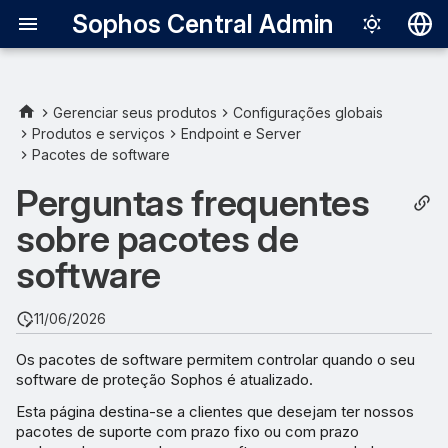
Sophos Central Admin
Deutsch
English
Gerenciar seus produtos
Configurações globais
Produtos e serviços
Endpoint e Server
Español
Pacotes de software
Français
Perguntas frequentes
Italiano
sobre pacotes de
日本語
software
한국어
11/06/2026
Português (Br
Os pacotes de software permitem controlar quando o seu
中文（繁體）
software de proteção Sophos é atualizado.
Esta página destina-se a clientes que desejam ter nossos
pacotes de suporte com prazo fixo ou com prazo