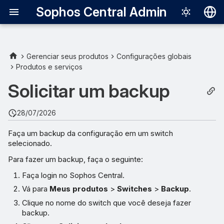
Sophos Central Admin
Deutsch
English
Gerenciar seus produtos
Configurações globais
Produtos e serviços
Español
Solicitar um backup
Français
Italiano
28/07/2026
日本語
Faça um backup da configuração em um switch
selecionado.
한국어
Para fazer um backup, faça o seguinte:
Português (Br
Faça login no Sophos Central.
中文（繁體）
Vá para
Meus produtos
>
Switches
>
Backup
.
Clique no nome do switch que você deseja fazer
backup.