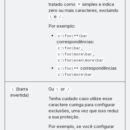
tratado como
simples e indica
*
zero ou mais caracteres, excluindo
e
.
\
/
Por exemplo:
c:\foo\**\bar
correspondências:
,
c:\foo\bar
,
c:\foo\more\bar
c:\foo\even\more\bar
correspondências
c:\foo\**
c:\foo\more\bar
(barra
Ou
or
\
\
/
invertida)
Tenha cuidado caso utilize esse
caractere curinga para configurar
exclusões, uma vez que isso reduz
a sua proteção.
Por exemplo, se você configurar