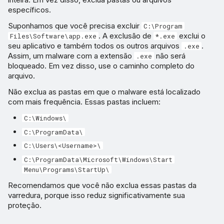
específicos.
Suponhamos que você precisa excluir
C:\Program
. A exclusão de
exclui o
Files\Software\app.exe
*.exe
seu aplicativo e também todos os outros arquivos
.
.exe
Assim, um malware com a extensão
não será
.exe
bloqueado. Em vez disso, use o caminho completo do
arquivo.
Não exclua as pastas em que o malware está localizado
com mais frequência. Essas pastas incluem:
C:\Windows\
C:\ProgramData\
C:\Users\<Username>\
C:\ProgramData\Microsoft\Windows\Start
Menu\Programs\StartUp\
Recomendamos que você não exclua essas pastas da
varredura, porque isso reduz significativamente sua
proteção.