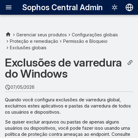
Sophos Central Admin
Deutsch
English
Gerenciar seus produtos
Configurações globais
Proteção e remediação
Permissão e Bloqueio
Usando exclusões de
Español
Exclusões globais
varredura com segurança
Français
Exclusões de varredura
Compartilhamentos de rede
Italiano
do Windows
日本語
Caracteres curinga
07/05/2026
한국어
Exemplo de caracteres
Quando você configura exclusões de varredura global,
Português (Br
curinga
excluímos estes aplicativos e pastas da varredura de todos
中文（繁體）
os usuários e dispositivos.
Variáveis para exclusões
Se quiser excluir arquivos ou pastas de apenas alguns
usuários ou dispositivos, você pode fazer isso usando uma
política de proteção contra ameaças ao endpoint. Consulte