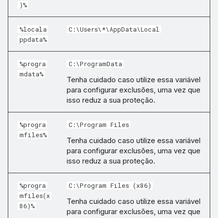
)%
%locala
C:\Users\*\AppData\Local
ppdata%
%progra
C:\ProgramData
mdata%
Tenha cuidado caso utilize essa variável
para configurar exclusões, uma vez que
isso reduz a sua proteção.
%progra
C:\Program Files
mfiles%
Tenha cuidado caso utilize essa variável
para configurar exclusões, uma vez que
isso reduz a sua proteção.
%progra
C:\Program Files (x86)
mfiles(x
Tenha cuidado caso utilize essa variável
86)%
para configurar exclusões, uma vez que