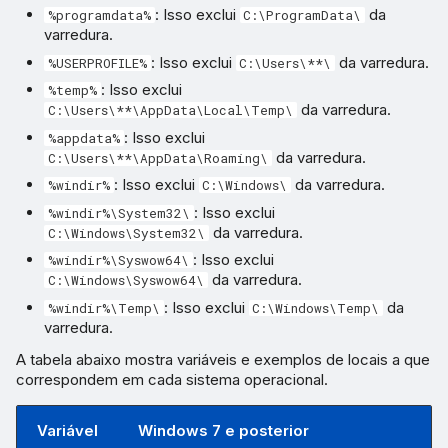
: Isso exclui
da
%programdata%
C:\ProgramData\
varredura.
: Isso exclui
da varredura.
%USERPROFILE%
C:\Users\**\
: Isso exclui
%temp%
da varredura.
C:\Users\**\AppData\Local\Temp\
: Isso exclui
%appdata%
da varredura.
C:\Users\**\AppData\Roaming\
: Isso exclui
da varredura.
%windir%
C:\Windows\
: Isso exclui
%windir%\System32\
da varredura.
C:\Windows\System32\
: Isso exclui
%windir%\Syswow64\
da varredura.
C:\Windows\Syswow64\
: Isso exclui
da
%windir%\Temp\
C:\Windows\Temp\
varredura.
A tabela abaixo mostra variáveis e exemplos de locais a que
correspondem em cada sistema operacional.
Variável
Windows 7 e posterior