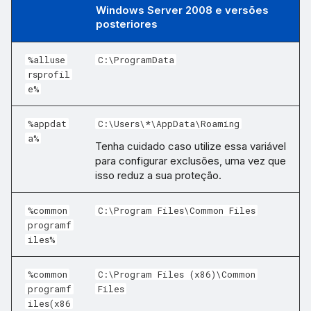
Windows Server 2008 e versões
posteriores
%alluse
C:\ProgramData
rsprofil
e%
%appdat
C:\Users\*\AppData\Roaming
a%
Tenha cuidado caso utilize essa variável
para configurar exclusões, uma vez que
isso reduz a sua proteção.
%common
C:\Program Files\Common Files
programf
iles%
%common
C:\Program Files (x86)\Common
programf
Files
iles(x86