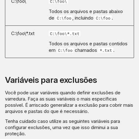
C:\foo\
C:\foo\
Todos os arquivos e pastas abaixo
de
, incluindo
.
C:\foo
C:\foo
C:\foo\*.txt
C:\foo\*.txt
Todos os arquivos e pastas contidos
em
chamados
.
C:\foo
*.txt
Variáveis para exclusões
Você pode usar variáveis quando definir exclusões de
varredura. Faça as suas variáveis o mais específicas
possível. É arriscado generalizar a exclusão para cobrir mais
arquivos e pastas do que é necessário.
Tenha cuidado caso utilize as seguintes variáveis para
configurar exclusões, uma vez que isso diminui a sua
proteção.