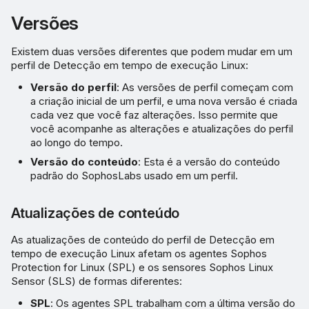
Versões
Detalhes
Existem duas versões diferentes que podem mudar em um
Filtros
perfil de Detecção em tempo de execução Linux:
Versão do perfil
: As versões de perfil começam com
Detalhes da regra
a criação inicial de um perfil, e uma nova versão é criada
cada vez que você faz alterações. Isso permite que
Listas de permissão e
você acompanhe as alterações e atualizações do perfil
bloqueio
ao longo do tempo.
Versão do conteúdo
: Esta é a versão do conteúdo
Adicionar uma entrada
padrão do SophosLabs usado em um perfil.
Atualizações de conteúdo
As atualizações de conteúdo do perfil de Detecção em
tempo de execução Linux afetam os agentes Sophos
Protection for Linux (SPL) e os sensores Sophos Linux
Sensor (SLS) de formas diferentes:
SPL
: Os agentes SPL trabalham com a última versão do