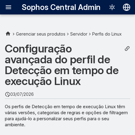
Sophos Central Admin
Deutsch
English
Gerenciar seus produtos
Servidor
Perfis do Linux
Versões
Español
Configuração
Français
avançada do perfil de
Atualizações de conteúdo
Italiano
Detecção em tempo de
Categorias de regras
日本語
execução Linux
Análise de detecção
한국어
03/07/2026
Português (Br
Auditar
Os perfis de Detecção em tempo de execução Linux têm
中文（繁體）
várias versões, categorias de regras e opções de filtragem
Criptografia de dados
para ajudá-lo a personalizar seus perfis para o seu
ambiente.
Política inteligente