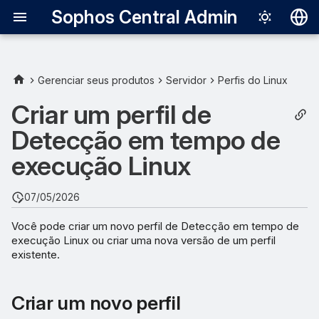
Sophos Central Admin
Deutsch
English
Gerenciar seus produtos
Servidor
Perfis do Linux
Criar um novo perfil
Español
Criar um perfil de
Français
Detecção em tempo de
Criar uma nova versão
Italiano
execução Linux
Versão do conteúdo
日本語
07/05/2026
한국어
Você pode criar um novo perfil de Detecção em tempo de
Português (Br
execução Linux ou criar uma nova versão de um perfil
existente.
中文（繁體）
Criar um novo perfil