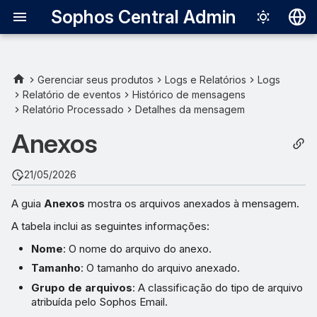
Sophos Central Admin
Deutsch
English
Gerenciar seus produtos
Logs e Relatórios
Logs
Relatório de eventos
Histórico de mensagens
Español
Relatório Processado
Detalhes da mensagem
Français
Anexos
Italiano
21/05/2026
日本語
A guia
Anexos
mostra os arquivos anexados à mensagem.
한국어
A tabela inclui as seguintes informações:
Português (Br
Nome
: O nome do arquivo do anexo.
中文（繁體）
Tamanho
: O tamanho do arquivo anexado.
Grupo de arquivos
: A classificação do tipo de arquivo
atribuída pelo Sophos Email.