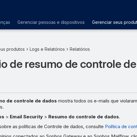
enças
Gerenciar pessoas e dispositivos
Gerenciar seus produ
eus produtos
Logs e Relatórios
Relatórios
io de resumo de controle de
o de controle de dados
mostra todos os e-mails que violaram 
s.
os
>
Email Security
>
Resumo do controle de dados
.
sobre as políticas de Controle de dados, consulte
Política de con
mínios conectados ao Sophos Gateway e ao Sophos Mailflow, cl