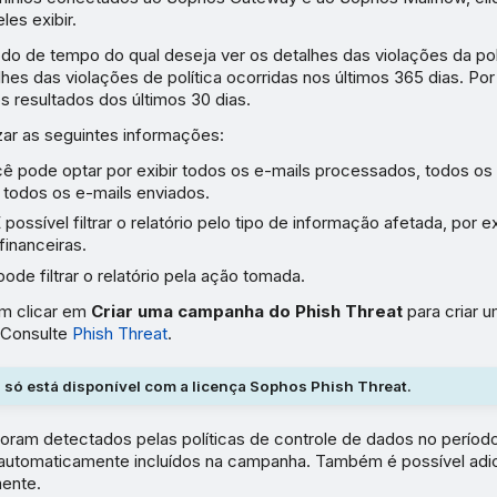
les exibir.
do de tempo do qual deseja ver os detalhes das violações da polí
alhes das violações de política ocorridas nos últimos 365 dias. Por
os resultados dos últimos 30 dias.
izar as seguintes informações:
cê pode optar por exibir todos os e-mails processados, todos os
 todos os e-mails enviados.
É possível filtrar o relatório pelo tipo de informação afetada, por 
financeiras.
pode filtrar o relatório pela ação tomada.
m clicar em
Criar uma campanha do Phish Threat
para criar 
. Consulte
Phish Threat
.
 só está disponível com a licença Sophos Phish Threat.
foram detectados pelas políticas de controle de dados no períod
automaticamente incluídos na campanha. Também é possível adi
ente.