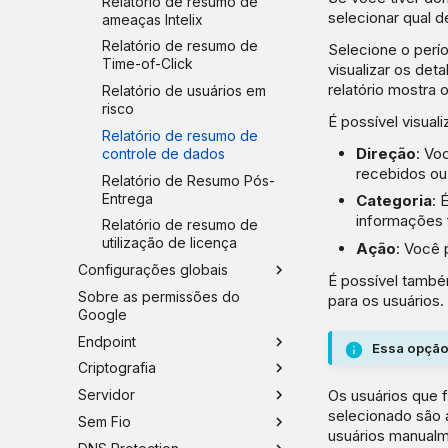
Relatório de resumo de
selecionar qual de
ameaças Intelix
Relatório de resumo de
Selecione o perío
Time-of-Click
visualizar os det
relatório mostra 
Relatório de usuários em
risco
É possível visual
Relatório de resumo de
Direção
: Vo
controle de dados
recebidos ou
Relatório de Resumo Pós-
Entrega
Categoria
: 
informações 
Relatório de resumo de
utilização de licença
Ação
: Você 
Configurações globais
É possível també
Sobre as permissões do
para os usuários
Google
Endpoint
Essa opção
Criptografia
Servidor
Os usuários que 
selecionado são 
Sem Fio
usuários manualm