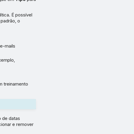
tica. É possível
 padrão, o
 e-mails
exemplo,
um treinamento
o de datas
cionar e remover