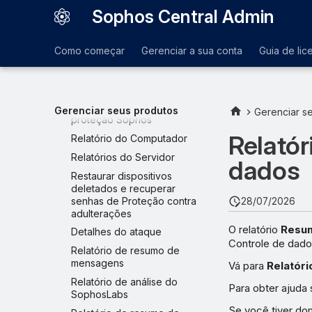
EDR and XDR
Sophos Central Admin
Centro de Análise de
Ameaças
Como começar
Gerenciar a sua conta
Guia de lic
Logs e Relatórios
Logs
Relatórios
Apresentação geral da sua
Gerenciar seus produtos
Gerenciar s
proteção Sophos
Relatór
Relatório do Computador
Relatórios do Servidor
dados
Restaurar dispositivos
deletados e recuperar
senhas de Proteção contra
28/07/2026
adulterações
O relatório
Resum
Detalhes do ataque
Controle de dado
Relatório de resumo de
mensagens
Vá para
Relatóri
Relatório de análise do
Para obter ajuda 
SophosLabs
Se você tiver do