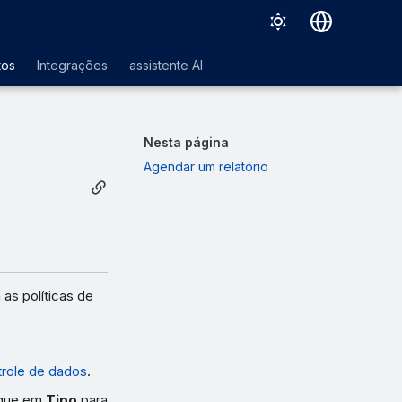
Deutsch
tos
Integrações
assistente AI
English
Español
Nesta página
Français
Agendar um relatório
Italiano
日本語
한국어
Português (Brasil)
as políticas de
中文（繁體）
trole de dados
.
ique em
Tipo
para