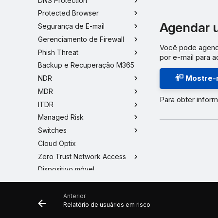
DNS Protection
Protected Browser
Agendar u
Segurança de E-mail
Gerenciamento de Firewall
Você pode agenda
Phish Threat
por e-mail para 
Backup e Recuperação M365
Mostre-
NDR
MDR
Para obter infor
ITDR
Managed Risk
Switches
Cloud Optix
Zero Trust Network Access
Dispositivo móvel
Anterior
Relatório de usuários em risco