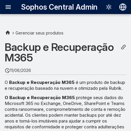
Sophos Central Admin
Deutsch
English
Gerenciar seus produtos
Requisitos
Español
Backup e Recuperação
Français
M365
Como começar
Italiano
Adicionar uma assinatura
11/06/2026
日本語
O
Backup e Recuperação M365
é um produto de backup
Atribuir um domínio SLA
한국어
e recuperação baseado na nuvem e otimizado pela Rubrik.
Português (Br
Recuperar mensagens de e-
O Backup e Recuperação M365
protege seus dados do
Microsoft 365 no Exchange, OneDrive, SharePoint e Teams
mail
中文（繁體）
contra ransomware, comprometimento de conta e remoção
acidental. Os clientes podem manter backups por até dez
Acessar os links de ajuda
anos e torná-los imutáveis para ajudar a cumprir os
da Rubrik
requisitos de conformidade e proteger contra adulterações