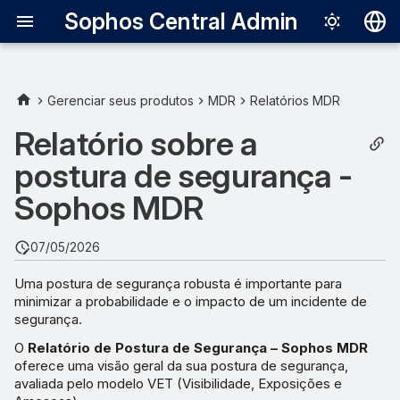
Sophos Central Admin
Deutsch
English
Gerenciar seus produtos
MDR
Relatórios MDR
Sobre o relatório
Español
Relatório sobre a
Français
postura de segurança -
Modelo VET
Italiano
Sophos MDR
Detalhes do relatório
日本語
07/05/2026
Visibilidade
한국어
Uma postura de segurança robusta é importante para
Português (Br
Exposição
minimizar a probabilidade e o impacto de um incidente de
segurança.
中文（繁體）
Ameaças
O
Relatório de Postura de Segurança – Sophos MDR
oferece uma visão geral da sua postura de segurança,
avaliada pelo modelo VET (Visibilidade, Exposições e