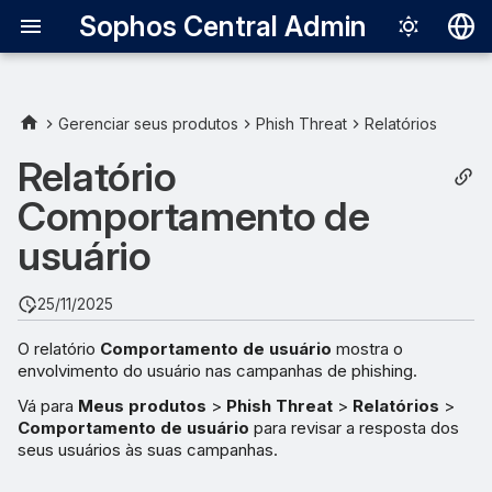
Sophos Central Admin
Deutsch
English
Gerenciar seus produtos
Phish Threat
Relatórios
Filtro de relatório de
Español
Relatório
comportamento
Français
Comportamento de
Limitar os dados de
Italiano
usuário
relatório a um intervalo de
日本語
datas específico
25/11/2025
한국어
Criando campanhas a partir
O relatório
Comportamento de usuário
mostra o
Português (Br
de um relatório
envolvimento do usuário nas campanhas de phishing.
中文（繁體）
Vá para
Meus produtos
>
Phish Threat
>
Relatórios
>
Exportar
Comportamento de usuário
para revisar a resposta dos
seus usuários às suas campanhas.
Usuários deletados