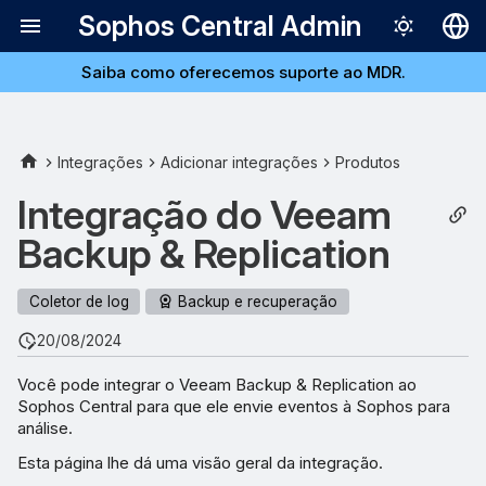
Sophos Central Admin
Saiba como oferecemos suporte ao MDR.
Deutsch
English
Español
Integrações
Adicionar integrações
Produtos
Français
Integração do Veeam
Italiano
Backup & Replication
日本語
Coletor de log
Backup e recuperação
한국어
20/08/2024
Português (Br
Você pode integrar o Veeam Backup & Replication ao
中文（繁體）
Sophos Central para que ele envie eventos à Sophos para
análise.
Esta página lhe dá uma visão geral da integração.