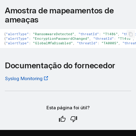
Amostra de mapeamentos de
ameaças
{
"alertType"
:
"RansomwareDetected"
,
"threatId"
:
"T1486"
,
"threa
{
"alertType"
:
"EncryptionPasswordChanged"
,
"threatId"
:
"T1490"
,
{
"alertType"
:
"GlobalMfaDisabled"
,
"threatId"
:
"TA0005"
,
"threa
Documentação do fornecedor
Syslog Monitoring
Esta página foi útil?