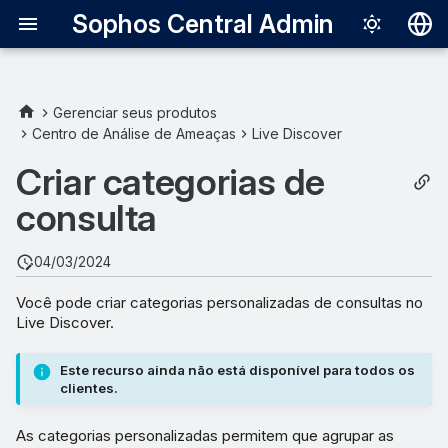
Sophos Central Admin
Deutsch
English
Gerenciar seus produtos
Centro de Análise de Ameaças
Live Discover
Criar uma categoria
Español
Criar categorias de
Français
Atualizar uma categoria
consulta
Italiano
Deletar uma categoria
日本語
04/03/2024
한국어
Você pode criar categorias personalizadas de consultas no
Live Discover.
Português (Br
中文（繁體）
Este recurso ainda não está disponível para todos os
clientes.
As categorias personalizadas permitem que agrupar as