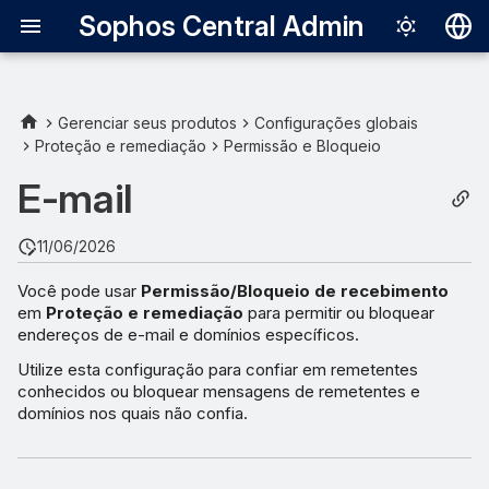
Sophos Central Admin
Deutsch
English
Gerenciar seus produtos
Configurações globais
Proteção e remediação
Permissão e Bloqueio
Español
E-mail
Français
Italiano
11/06/2026
日本語
Você pode usar
Permissão/Bloqueio de recebimento
em
Proteção e remediação
para permitir ou bloquear
한국어
endereços de e-mail e domínios específicos.
Português (Br
Utilize esta configuração para confiar em remetentes
conhecidos ou bloquear mensagens de remetentes e
中文（繁體）
domínios nos quais não confia.